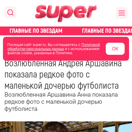
главная
новости о звездах
новости
Посещая сайт super.ru, Вы соглашаетесь с
Политикой
ОК
обработки персональных данных
и с использованием
файлов cookie, указанных в Политике.
23 июня
07:24
Возлюбленная Андрея Аршавина
показала редкое фото с
маленькой дочерью футболиста
Возлюбленная Аршавина Анна показала
редкое фото с маленькой дочерью
футболиста