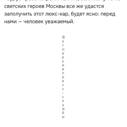
светских героев Москвы все же удастся
заполучить этот люкс-кар, будет ясно: перед
нами — человек уважаемый.
Ф
о
т
о:
а
р
х
и
в
п
р
е
с
с
-
с
л
у
ж
б
ы