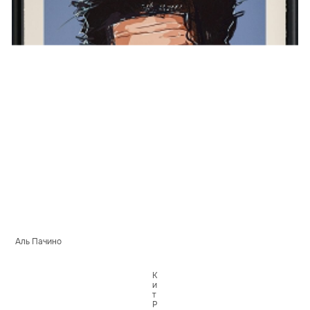
Аль Пачино
К
и
т
Р