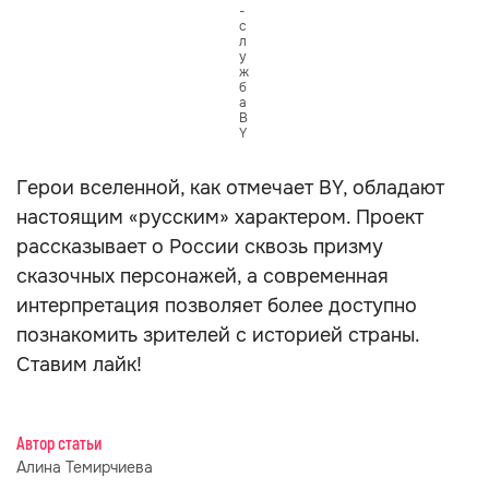
-
с
л
у
ж
б
а
B
Y
Герои вселенной, как отмечает BY, обладают
настоящим «русским» характером. Проект
рассказывает о России сквозь призму
сказочных персонажей, а современная
интерпретация позволяет более доступно
познакомить зрителей с историей страны.
Ставим лайк!
Автор статьи
Алина Темирчиева