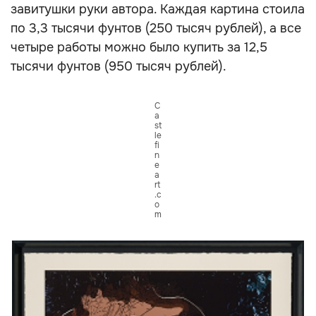
завитушки руки автора. Каждая картина стоила
по 3,3 тысячи фунтов (250 тысяч рублей), а все
четыре работы можно было купить за 12,5
тысячи фунтов (950 тысяч рублей).
C
a
st
le
fi
n
e
a
rt
.c
o
m