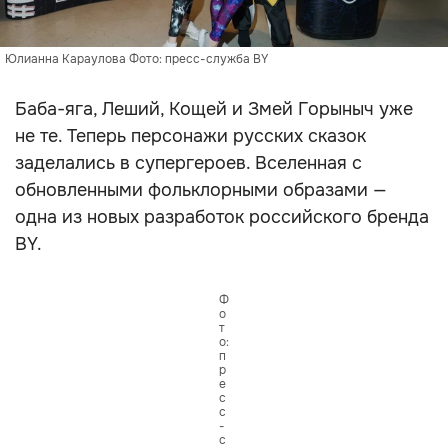
Юлианна Караулова Фото: пресс-служба BY
Баба-яга, Леший, Кощей и Змей Горыныч уже
не те. Теперь персонажи русских сказок
заделались в супергероев. Вселенная с
обновленными фольклорными образами —
одна из новых разработок российского бренда
BY.
Ф
о
т
о:
п
р
е
с
с
-
с