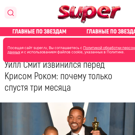
главная
новости о звездах
Посещая сайт super.ru, Вы соглашаетесь с
Политикой обработки персо
данных
и с использованием файлов cookie, указанных в Политике.
29 июля 2022
16:52
Уилл Смит извинился перед
Крисом Роком: почему только
спустя три месяца