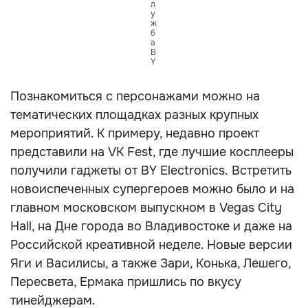
л
у
ж
б
а
B
Y
Познакомиться с персонажами можно на
тематических площадках разных крупных
мероприятий. К примеру, недавно проект
представили на VK Fest, где лучшие косплееры
получили гаджеты от BY Electronics.
Встретить
новоиспеченных супергероев можно было и на
главном московском выпускном в Vegas City
Hall, на Дне города во Владивостоке и даже на
Российской креативной неделе. Новые версии
Яги и Василисы, а также Зари, Конька, Лешего,
Пересвета, Ермака пришлись по вкусу
тинейджерам.