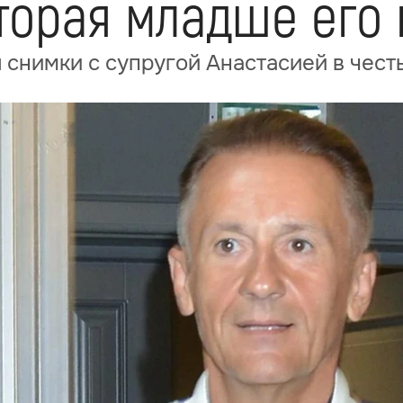
оторая младше его 
снимки с супругой Анастасией в честь