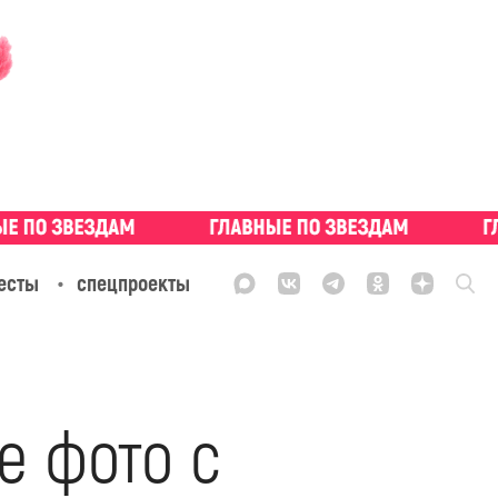
есты
спецпроекты
е фото с