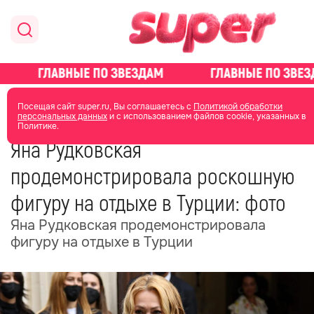
главная
новости о звездах
новости
Посещая сайт super.ru, Вы соглашаетесь с
Политикой обработки
персональных данных
и с использованием файлов cookie, указанных в
Политике.
18 июня
08:29
Яна Рудковская
продемонстрировала роскошную
фигуру на отдыхе в Турции: фото
Яна Рудковская продемонстрировала
фигуру на отдыхе в Турции