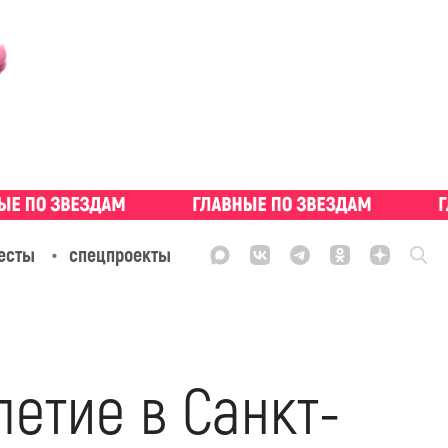
есты
спецпроекты
етие в Санкт-