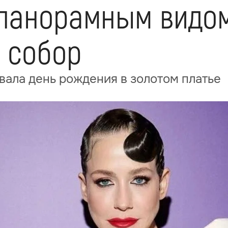
 панорамным видо
 собор
ала день рождения в золотом платье