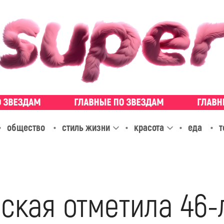
общество
стиль жизни
красота
еда
т
кая отметила 46-л