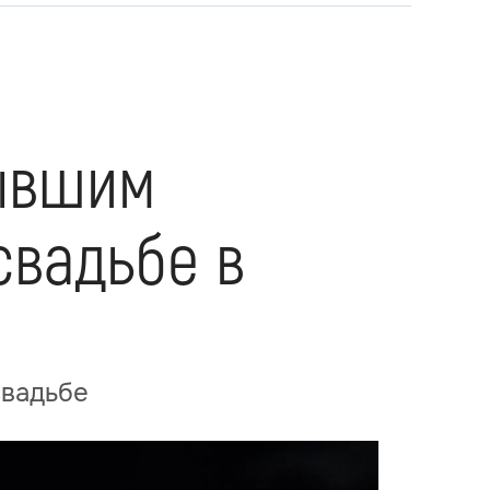
бывшим
свадьбе в
свадьбе