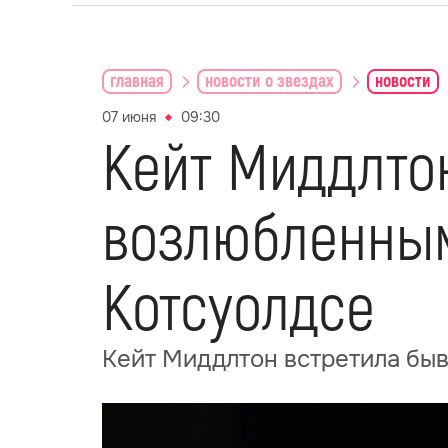
главная
новости о звездах
новости
07 июня
09:30
Кейт Миддлто
возлюбленным
Котсуолдсе
Кейт Миддлтон встретила бы