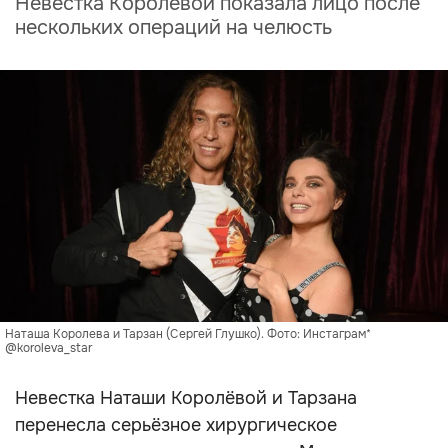
Невестка Королёвой показала лицо после
нескольких операций на челюсть
Наташа Королева и Тарзан (Сергей Глушко). Фото: Инстаграм*
@koroleva_star
Невестка Наташи Королёвой и Тарзана
перенесла серьёзное хирургическое