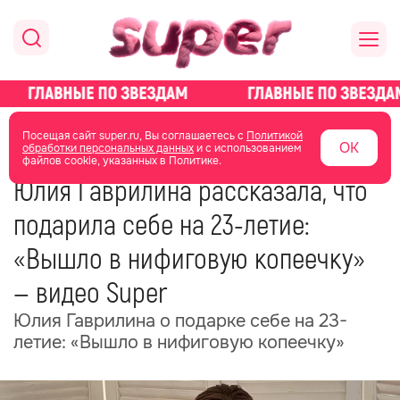
главная
новости о звездах
новости
Посещая сайт super.ru, Вы соглашаетесь с
Политикой
ОК
обработки персональных данных
и с использованием
файлов cookie, указанных в Политике.
26 июня 2025
19:54
Юлия Гаврилина рассказала, что
подарила себе на 23-летие:
«Вышло в нифиговую копеечку»
— видео Super
Юлия Гаврилина о подарке себе на 23-
летие: «Вышло в нифиговую копеечку»