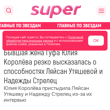
главная
новости о звездах
новости
Посещая сайт super.ru, Вы соглашаетесь с
Политикой
ОК
обработки персональных данных
и с использованием
файлов cookie, указанных в Политике.
27 ноября 2025
19:48
Бывшая жена Гуфа Юлия
Королёва резко высказалась о
способностях Ляйсан Утяшевой и
Надежды Стрелец
Юлия Королёва пристыдила Ляйсан
Утяшеву и Надежду Стрелец из-за их
интервью