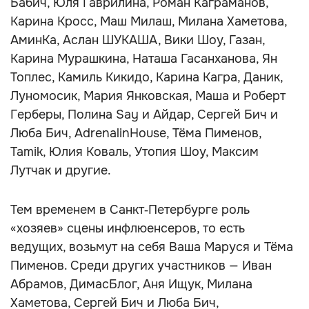
Бабич, Юля Гаврилина, Роман Каграманов,
Карина Кросс, Маш Милаш, Милана Хаметова,
АминКа, Аслан ШУКАША, Вики Шоу, Газан,
Карина Мурашкина, Наташа Гасанханова, Ян
Топлес, Камиль Кикидо, Карина Кагра, Даник,
Луномосик, Мария Янковская, Маша и Роберт
Герберы, Полина Say и Айдар, Сергей Бич и
Люба Бич, AdrenalinHouse, Тёма Пименов,
Tamik, Юлия Коваль, Утопия Шоу, Максим
Лутчак и другие.
Тем временем в Санкт‑Петербурге роль
«хозяев» сцены инфлюенсеров, то есть
ведущих, возьмут на себя Ваша Маруся и Тёма
Пименов. Среди других участников — Иван
Абрамов, ДимасБлог, Аня Ищук, Милана
Хаметова, Сергей Бич и Люба Бич,