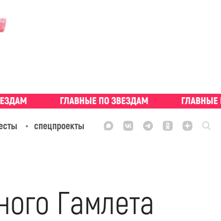
есты
спецпроекты
ного Гамлета