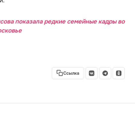
и.
ова показала редкие семейные кадры во
осковье
Ссылка