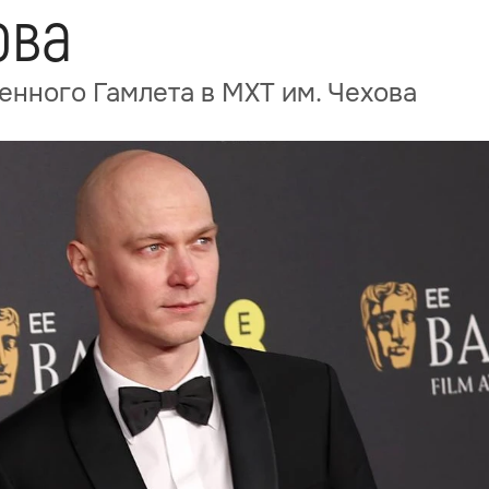
ова
нного Гамлета в МХТ им. Чехова