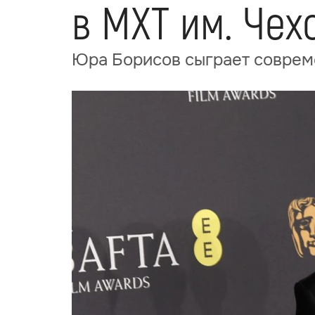
в МХТ им. Чех
Юра Борисов сыграет совреме