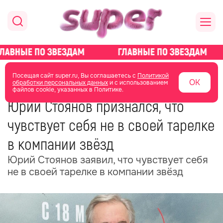
главная
новости о звездах
новости
Посещая сайт super.ru, Вы соглашаетесь с
Политикой
ОК
обработки персональных данных
и с использованием
файлов cookie, указанных в Политике.
25 февраля
13:30
Юрий Стоянов признался, что
чувствует себя не в своей тарелке
в компании звёзд
Юрий Стоянов заявил, что чувствует себя
не в своей тарелке в компании звёзд