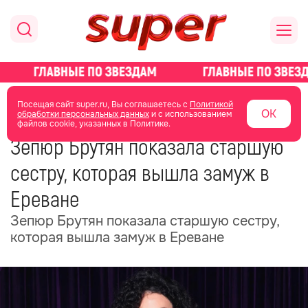
главная
новости о звездах
новости
Посещая сайт super.ru, Вы соглашаетесь с
Политикой
ОК
обработки персональных данных
и с использованием
файлов cookie, указанных в Политике.
07 июля
11:08
Зепюр Брутян показала старшую
сестру, которая вышла замуж в
Ереване
Зепюр Брутян показала старшую сестру,
которая вышла замуж в Ереване