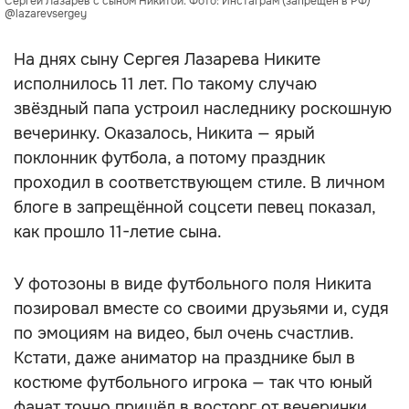
Сергей Лазарев с сыном Никитой. Фото: Инстаграм (запрещён в РФ)
@lazarevsergey
На днях сыну Сергея Лазарева Никите
исполнилось 11 лет. По такому случаю
звёздный папа устроил наследнику роскошную
вечеринку. Оказалось, Никита — ярый
поклонник футбола, а потому праздник
проходил в соответствующем стиле. В личном
блоге в запрещённой соцсети певец показал,
как прошло 11-летие сына.
У фотозоны в виде футбольного поля Никита
позировал вместе со своими друзьями и, судя
по эмоциям на видео, был очень счастлив.
Кстати, даже аниматор на празднике был в
костюме футбольного игрока — так что юный
фанат точно пришёл в восторг от вечеринки.