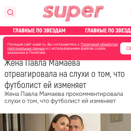
главная
новости о звездах
новости
Посещая сайт super.ru, Вы соглашаетесь с
Политикой обработки
О
персональных данных
и с использованием файлов cookie,
указанных в Политике.
02 ноября 2025
08:01
Жена Павла Мамаева
отреагировала на слухи о том, что
футболист ей изменяет
Жена Павла Мамаева прокомментировала
слухи о том, что футболист ей изменяет