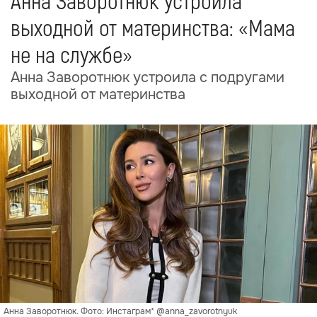
Анна Заворотнюк устроила
выходной от материнства: «Мама
не на службе»
Анна Заворотнюк устроила с подругами
выходной от материнства
Анна Заворотнюк. Фото: Инстаграм* @anna_zavorotnyuk