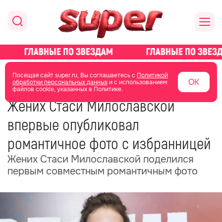
главная
новости о звездах
новости
Посещая сайт super.ru, Вы соглашаетесь с
Политикой
ОК
обработки персональных данных
и с использованием
файлов cookie, указанных в Политике.
13 июня 2025
17:46
Жених Стаси Милославской
впервые опубликовал
романтичное фото с избранницей
Жених Стаси Милославской поделился
первым совместным романтичным фото