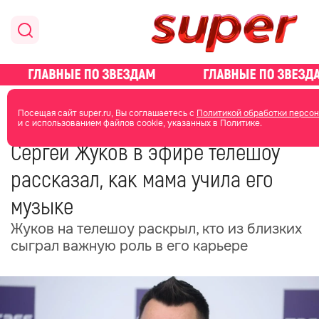
главная
новости о звездах
новости
Посещая сайт super.ru, Вы соглашаетесь с
Политикой обработки персон
и с использованием файлов cookie, указанных в Политике.
31 мая
12:07
Сергей Жуков в эфире телешоу
рассказал, как мама учила его
музыке
Жуков на телешоу раскрыл, кто из близких
сыграл важную роль в его карьере