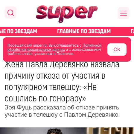
главная
новости о звездах
новости
Посещая сайт super.ru, Вы соглашаетесь с
Политикой
ОК
обработки персональных данных
и с использованием
файлов cookie, указанных в Политике.
23 июня
04:26
Жена Павла Деревянко назвала
причину отказа от участия в
популярном телешоу: «Не
сошлись по гонорару»
Зоя Фуць рассказала об отказе принять
участие в телешоу с Павлом Деревянко