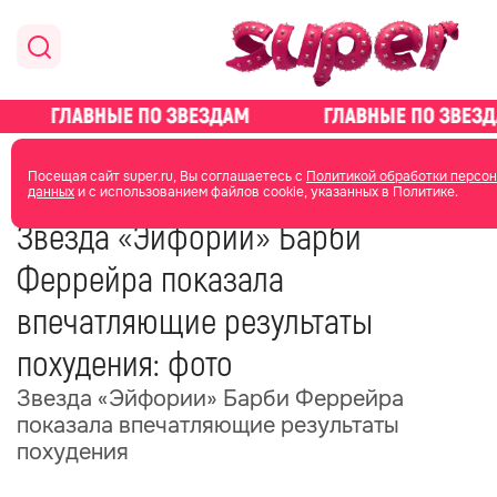
главная
новости о звездах
новости
Посещая сайт super.ru, Вы соглашаетесь с
Политикой обработки персо
данных
и с использованием файлов cookie, указанных в Политике.
05 ноября 2025
19:14
Звезда «Эйфории» Барби
Феррейра показала
впечатляющие результаты
похудения: фото
Звезда «Эйфории» Барби Феррейра
показала впечатляющие результаты
похудения