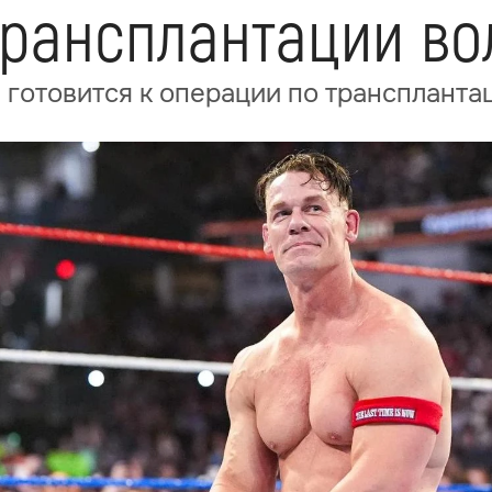
трансплантации во
готовится к операции по транспланта