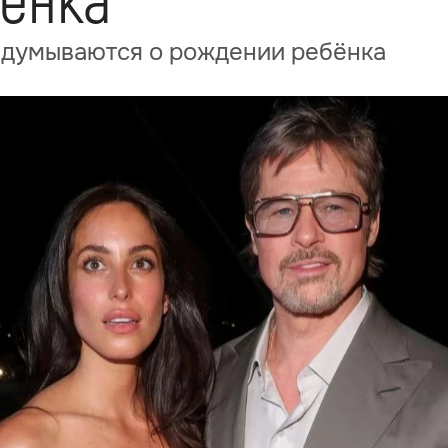
ёнка
задумываются о рождении ребёнка