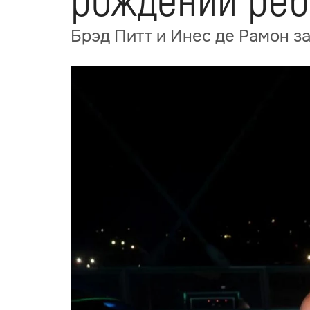
рождении реб
Брэд Питт и Инес де Рамон 