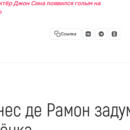
ктёр Джон Сина появился голым на
о
Ссылка
нес де Рамон зад