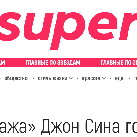
общество
стиль жизни
красота
еда
т
ажа» Джон Сина го