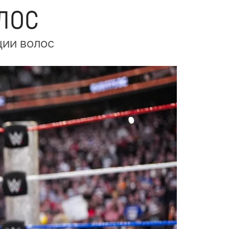
лос
ции волос