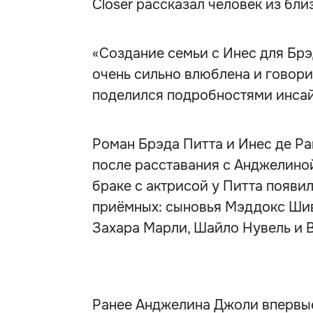
Closer рассказал человек из бл
«Создание семьи с Инес для Брэд
очень сильно влюблена и говори
поделился подробностями инса
Роман Брэда Питта и Инес де Ра
после расставания с Анджелиной
браке с актрисой у Питта появил
приёмных: сыновья Мэддокс Шива
Захара Марли, Шайло Нувель и 
Ранее Анджелина Джоли впервые