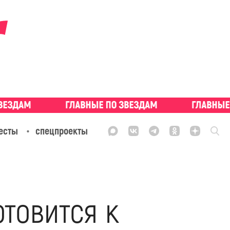
есты
спецпроекты
товится к