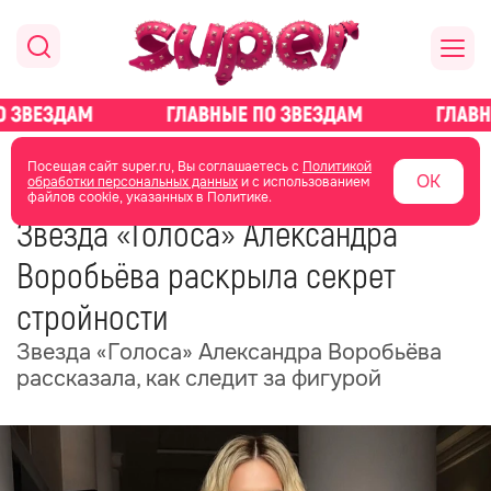
главная
новости о звездах
новости
Посещая сайт super.ru, Вы соглашаетесь с
Политикой
ОК
обработки персональных данных
и с использованием
файлов cookie, указанных в Политике.
08 июня
14:27
Звезда «Голоса» Александра
Воробьёва раскрыла секрет
стройности
Звезда «Голоса» Александра Воробьёва
рассказала, как следит за фигурой