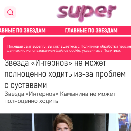
главная
новости о звездах
новости
Посещая сайт super.ru, Вы соглашаетесь с
Политикой обработки персо
данных
и с использованием файлов cookie, указанных в Политике.
10 июня 2025
09:14
Звезда «Интернов» не может
полноценно ходить из-за проблем
с суставами
Звезда «Интернов» Камынина не может
полноценно ходить