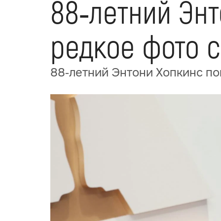
88‑летний Эн
редкое фото с
88‑летний Энтони Хопкинс по