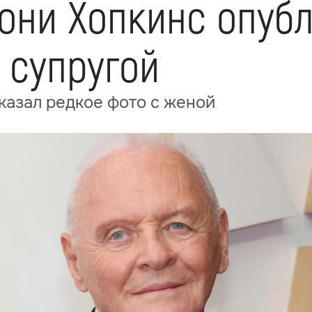
тони Хопкинс опуб
 супругой
казал редкое фото с женой