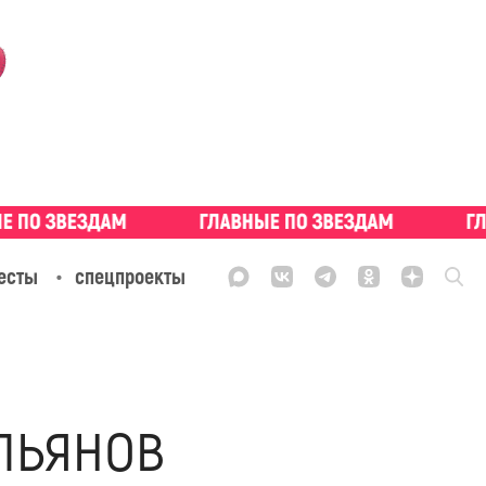
есты
спецпроекты
льянов