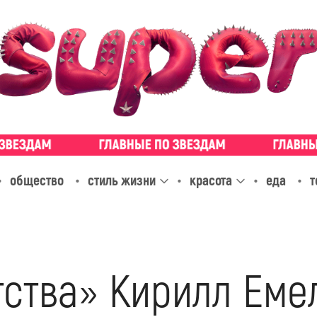
общество
стиль жизни
красота
еда
т
тства» Кирилл Еме