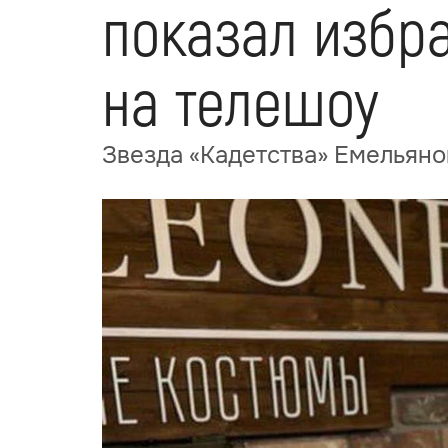
показал избра
на телешоу
Звезда «Кадетства» Емельяно