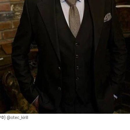
) @otec_kirill