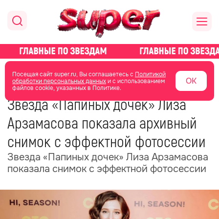
главная
новости о звездах
новости
Посещая сайт super.ru, Вы соглашаетесь с
Политикой
ОК
обработки персональных данных
и с использованием
файлов cookie, указанных в Политике.
23 июня
04:43
Звезда «Папиных дочек» Лиза
Арзамасова показала архивный
снимок с эффектной фотосессии
Звезда «Папиных дочек» Лиза Арзамасова
показала снимок с эффектной фотосессии