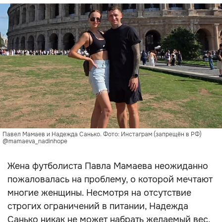
Павел Мамаев и Надежда Санько. Фото: Инстаграм (запрещён в РФ)
@mamaeva_nadinhope
Жена футболиста Павла Мамаева неожиданно
пожаловалась на проблему, о которой мечтают
многие женщины. Несмотря на отсутствие
строгих ограничений в питании, Надежда
Санько никак не может набрать желаемый вес.