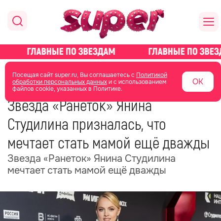
главная
новости о звездах
новости
Посещая сайт super.ru, Вы соглашаетесь с
Политикой
ОК
обработки персональных данных
и с использованием
файлов cookie, указанных в Политике.
31 мая
06:32
Звезда «Ранеток» Янина
Студилина призналась, что
мечтает стать мамой ещё дважды
Звезда «Ранеток» Янина Студилина
мечтает стать мамой ещё дважды