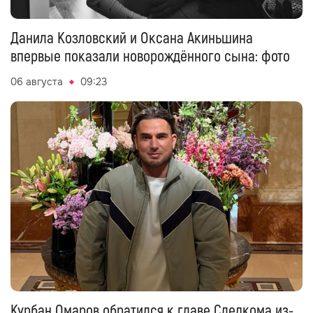
Данила Козловский и Оксана Акиньшина
впервые показали новорождённого сына: фото
06 августа
09:23
Курбан Омаров обратился к главе Следкома из-