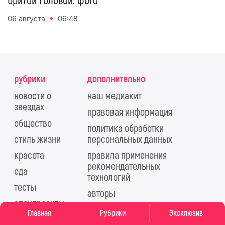
бритой головой: фото
06 августа
06:48
рубрики
дополнительно
новости о
наш медиакит
звездах
правовая информация
общество
политика обработки
стиль жизни
персональных данных
красота
правила применения
рекомендательных
еда
технологий
тесты
авторы
спецпроекты
партнерам
Главная
Рубрики
Эксклюзив