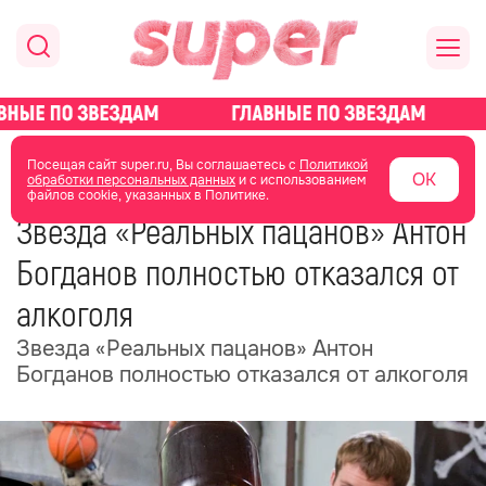
главная
новости о звездах
новости
Посещая сайт super.ru, Вы соглашаетесь с
Политикой
ОК
обработки персональных данных
и с использованием
файлов cookie, указанных в Политике.
20 июня
16:29
Звезда «Реальных пацанов» Антон
Богданов полностью отказался от
алкоголя
Звезда «Реальных пацанов» Антон
Богданов полностью отказался от алкоголя