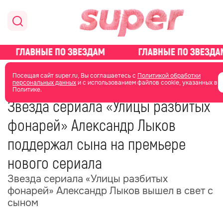
главная
новости о звездах
новости
Посещая сайт super.ru, Вы соглашаетесь с
Политикой обработки
персональных данных
и с использованием файлов cookie, указанных в
Политике.
28 мая
06:36
Звезда сериала «Улицы разбитых
фонарей» Александр Лыков
поддержал сына на премьере
нового сериала
Звезда сериала «Улицы разбитых
фонарей» Александр Лыков вышел в свет с
сыном