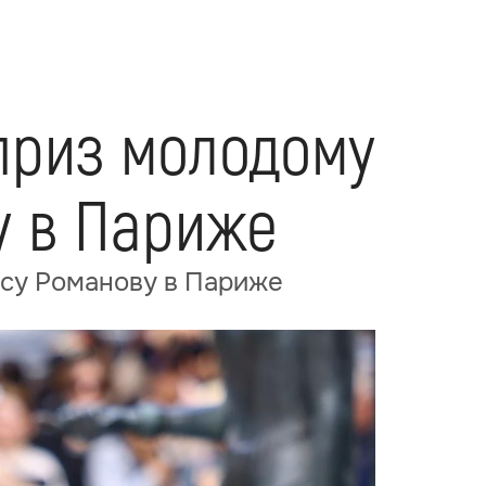
приз молодому
у в Париже
су Романову в Париже