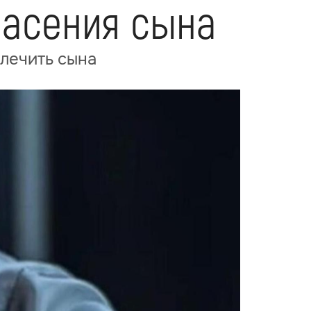
пасения сына
ылечить сына