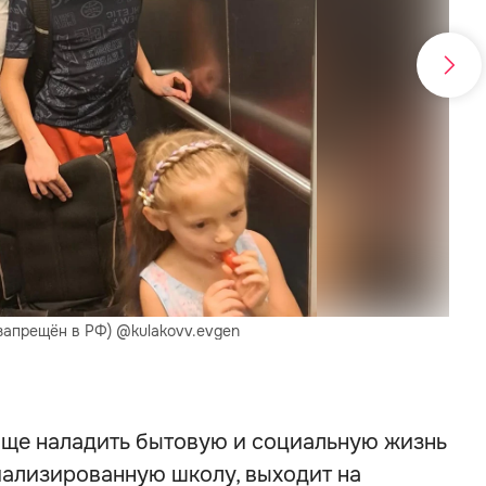
(запрещён в РФ) @kulakovv.evgen
Евге
още наладить бытовую и социальную жизнь
иализированную школу, выходит на