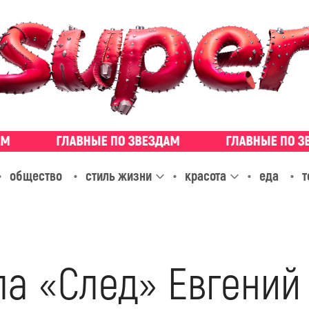
общество
стиль жизни
красота
еда
т
ла «След» Евгений