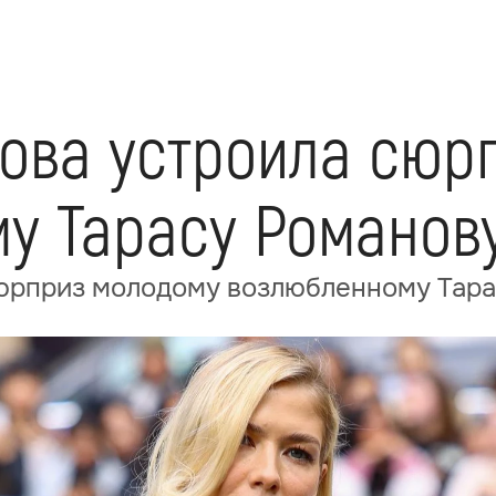
ова устроила сюр
у Тарасу Романов
юрприз молодому возлюбленному Тара