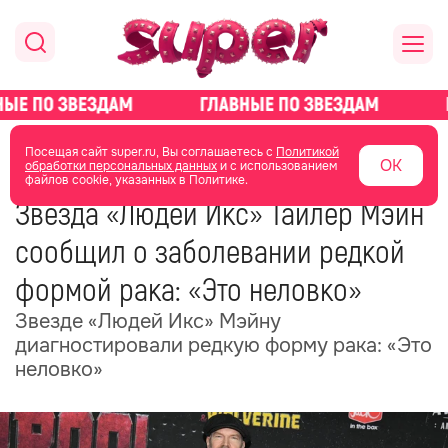
главная
новости о звездах
новости
Посещая сайт super.ru, Вы соглашаетесь с
Политикой
ОК
обработки персональных данных
и с использованием
файлов cookie, указанных в Политике.
10 июня
15:07
Звезда «Людей Икс» Тайлер Мэйн
сообщил о заболевании редкой
формой рака: «Это неловко»
Звезде «Людей Икс» Мэйну
диагностировали редкую форму рака: «Это
неловко»