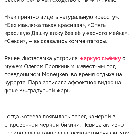
рассмотрел в ней сходство с Ники Минаж.
«Как приятно видеть натуральную красоту»,
«Без макияжа такая красивая», «Опять
красивую Дашку вижу без её ужасного мейка»,
«Секси», — высказались комментаторы.
Ранее Инстасамка устроила
жаркую съёмку
с
мужем Олегом Еропкиным, известным под
псевдонимом Moneyken, во время отдыха на
курорте. Пара записала эффектное видео на
фоне 36‑градусной жары.
Тогда Зотеева появилась перед камерой в
откровенном чёрном бикини. Певица активно
позировала и танцевала, демонстрируя фигуру