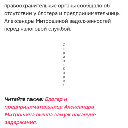
правоохранительные органы сообщало об
отсутствии у блогера и предпринимательницы
Александры Митрошиной задолженностей
перед налоговой службой.
С
к
р
и
н
:
S
u
p
e
r
Читайте также:
Блогер и
предпринимательница Александра
Митрошина вышла замуж накануне
задержания.