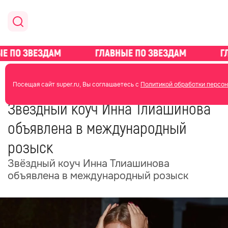
главная
новости о звездах
новости
Посещая сайт super.ru, Вы соглашаетесь с
Политикой обработки персон
06 июня 2025
12:26
Звёздный коуч Инна Тлиашинова
объявлена в международный
розыск
Звёздный коуч Инна Тлиашинова
объявлена в международный розыск