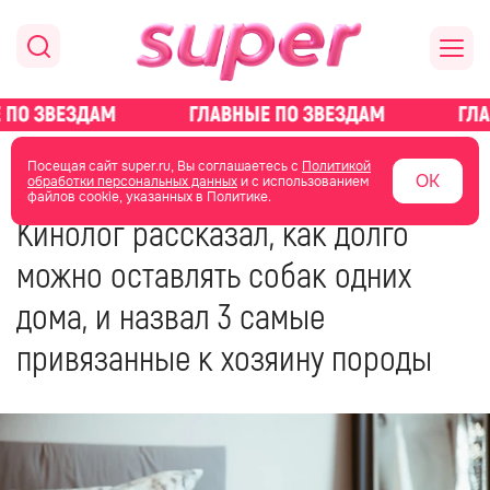
главная
стиль жизни
Посещая сайт super.ru, Вы соглашаетесь с
Политикой обработки
персональных данных
и с использованием файлов cookie, указанных в
Политике.
01 октября 2023
16:53
Кинолог рассказал, как долго
можно оставлять собак одних
дома, и назвал 3 самые
привязанные к хозяину породы