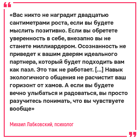
Михаил Лабковский. Фото: Инстаграм (запрещен в РФ) @labkovskiyofficial
Самый народный психолог страны продолжает
нести вахту на страже нашего счастья и
психического здоровья. Сегодня в своем
телеграм-канале Михаил Лабковский
рассказал, как наконец начать получать от
жизни заслуженные награды — ведь мы их
достойны, правда же?
По словам психолога, секрет успеха вовсе не в