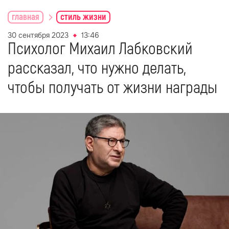
Все ошибаются, но это не повод взваливать
ответственность за свой промах на других.
Манипуляторы же с легкостью перекладывают
ее на собеседника. Те, кто произносит эту
фразу, чаще всего угодить и не пытались.
Смысла она в себе несет минимум, главное ее
задача — заставить вас почувствовать, будто с
вами что-то не так. Нередко следом идут
обвинения в том, что вы не знаете, чего хотите,
и никогда не бываете довольны. Поддаваться
таким манипуляциям не стоит.
Автор статьи
Даниил Алексеев