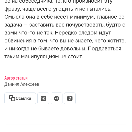
Если бы разговаривать и вправду было
бесполезно, манипулятор бы с вами не
разговаривал вовсе. Собеседник пытается
прервать неудобный для него диалог и
повесить ответственность за это на вас.
Попробуйте продолжить тему позже: дважды
этот трюк у манипулятора провернуть не
выйдет, и вы сможете добраться до сути.
«Тебе не угодишь»