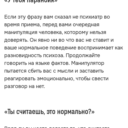
шутку, которую вы поняли, — дело в том, что
она нетактична, а не в вашем чувстве юмора. В
порядке исключения странную шутку можно
простить, но, если человек постоянно говорит
нечто нелицеприятное, прикрываясь этим
выражением, вероятно, шутить он и не
собирается. Зато каждый раз упивается тем,
что смог смутить вас и поставить в неловкое
положение.
«У тебя паранойя»
Если эту фразу вам сказал не психиатр во
время приема, перед вами очередная
манипуляция человека, которому нельзя
доверять. Он явно ни во что вас не ставит и