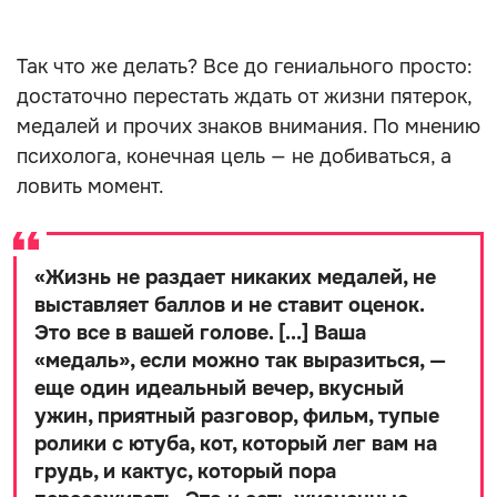
том, чтобы стать увереннее, осознаннее и
замотивированнее. Конечно, работа над собой
тоже важна, но, как напоминает Михаил, она не
гарантирует той самой «почетной медали».
«
Вас никто не наградит двадцатью
сантиметрами роста, если вы будете
мыслить позитивно. Если вы обретете
уверенность в себе, внезапно вы не
станете миллиардером. Осознанность не
приведет к вашим дверям идеального
партнера, который будет подходить вам
как пазл. Это так не работает. [...] Навык
экологичного общения не расчистит ваш
горизонт от хамов. А если вы будете
вечно улыбаться и радоваться, вы просто