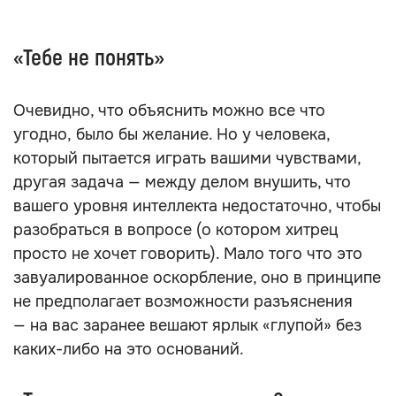
Если вы и впрямь закатили истерику на ровном
месте, эту фразу еще можно принять за совет.
Но когда на драму нет и намека, это
манипуляция чистой воды. Иначе зачем вас
просят прекратить то, чего вы не делали?
Обратите внимание, с помощью такой просьбы
манипулятор как бы ставит себя на место
жертвы. Что ж, холодный ум вам действительно
пригодится, чтобы устоять перед подобными
помыканиями.
«Тебе не понять»
Очевидно, что объяснить можно все что
угодно, было бы желание. Но у человека,