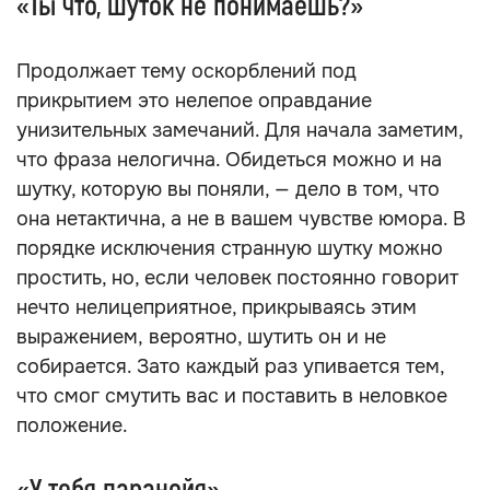
который пытается играть вашими чувствами,
другая задача — между делом внушить, что
вашего уровня интеллекта недостаточно, чтобы
разобраться в вопросе (о котором хитрец
просто не хочет говорить). Мало того что это
завуалированное оскорбление, оно в принципе
не предполагает возможности разъяснения
— на вас заранее вешают ярлык «глупой» без
каких-либо на это оснований.
«Ты что, шуток не понимаешь?»
Продолжает тему оскорблений под
прикрытием это нелепое оправдание
унизительных замечаний. Для начала заметим,
что фраза нелогична. Обидеться можно и на