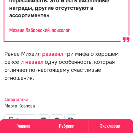
разучитесь понимать, что вы чувствуете
вообще
»
Михаил Лабковский, психолог
Так что же делать? Все до гениального просто:
достаточно перестать ждать от жизни пятерок,
медалей и прочих знаков внимания. По мнению
психолога, конечная цель — не добиваться, а
ловить момент.
«
Жизнь не раздает никаких медалей, не
выставляет баллов и не ставит оценок.
Это все в вашей голове. [...] Ваша