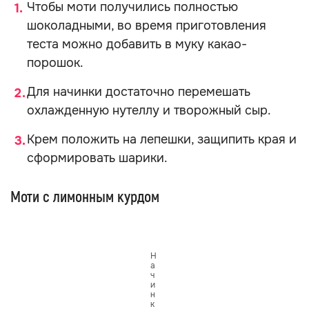
Чтобы моти получились полностью
шоколадными, во время приготовления
теста можно добавить в муку какао-
порошок.
Для начинки достаточно перемешать
охлажденную нутеллу и творожный сыр.
Крем положить на лепешки, защипить края и
сформировать шарики.
Моти с лимонным курдом
Н
а
ч
и
н
к