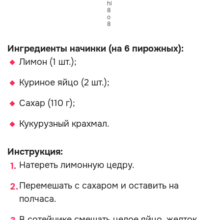
hi
8
o
8
Ингредиенты начинки (на 6 пирожных):
Лимон (1 шт.);
Куриное яйцо (2 шт.);
Сахар (110 г);
Кукурузный крахмал.
Инструкция:
Натереть лимонную цедру.
Перемешать с сахаром и оставить на
полчаса.
В сотейнике смешать целое яйцо, желток,