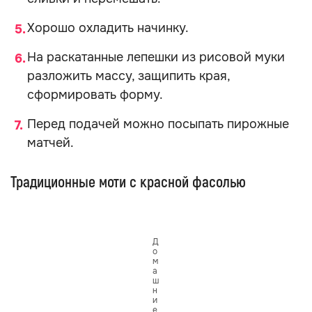
Хорошо охладить начинку.
На раскатанные лепешки из рисовой муки
разложить массу, защипить края,
сформировать форму.
Перед подачей можно посыпать пирожные
матчей.
Традиционные моти с красной фасолью
Д
о
м
а
ш
н
и
е