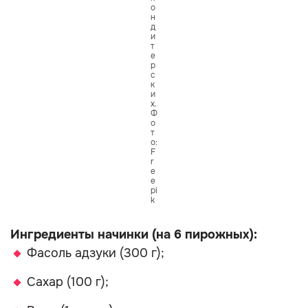
о
н
д
и
т
е
р
с
к
и
х.
Ф
о
т
о:
F
r
e
e
pi
k
Ингредиенты начинки (на 6 пирожных):
Фасоль адзуки (300 г);
Сахар (100 г);