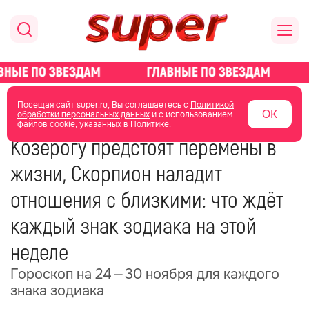
главная
стиль жизни
гороскоп
Посещая сайт super.ru, Вы соглашаетесь с
Политикой
ОК
обработки персональных данных
и с использованием
файлов cookie, указанных в Политике.
23 ноября 2025
05:10
Козерогу предстоят перемены в
жизни, Скорпион наладит
отношения с близкими: что ждёт
каждый знак зодиака на этой
неделе
Гороскоп на 24 — 30 ноября для каждого
знака зодиака