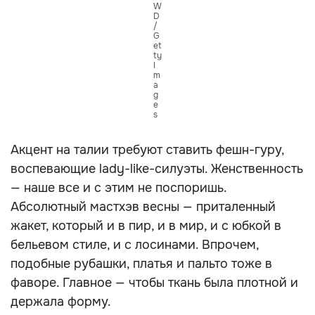
W
D
/
G
et
ty
I
m
a
g
e
s
Акцент на талии требуют ставить фешн-гуру,
воспевающие lady-like-силуэты. Женственность
— наше все и с этим не поспоришь.
Абсолютный мастхэв весны — приталенный
жакет, который и в пир, и в мир, и с юбкой в
бельевом стиле, и с лосинами. Впрочем,
подобные рубашки, платья и пальто тоже в
фаворе. Главное — чтобы ткань была плотной и
держала форму.