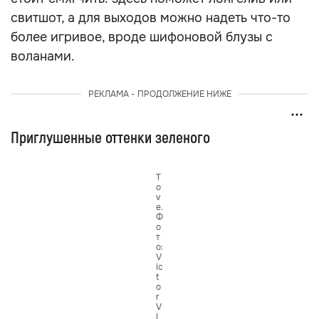
свитшот, а для выходов можно надеть что-то
более игривое, вроде шифоновой блузы с
воланами.
РЕКЛАМА - ПРОДОЛЖЕНИЕ НИЖЕ
Приглушенные оттенки зеленого
T
o
v
e.
Ф
о
т
о:
V
ic
t
o
r
V
I