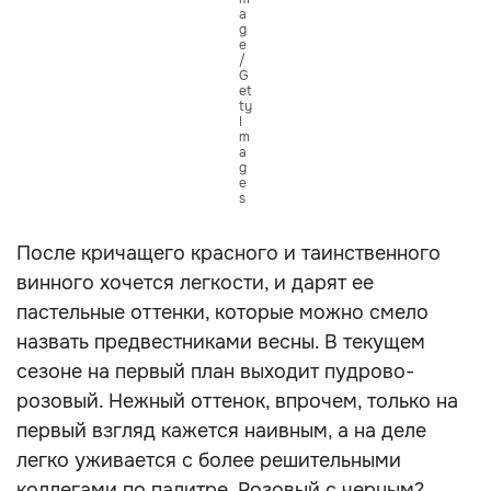
a
g
e
/
G
et
ty
I
m
a
g
e
s
После кричащего красного и таинственного
винного хочется легкости, и дарят ее
пастельные оттенки, которые можно смело
назвать предвестниками весны. В текущем
сезоне на первый план выходит пудрово-
розовый. Нежный оттенок, впрочем, только на
первый взгляд кажется наивным, а на деле
легко уживается с более решительными
коллегами по палитре. Розовый с черным?