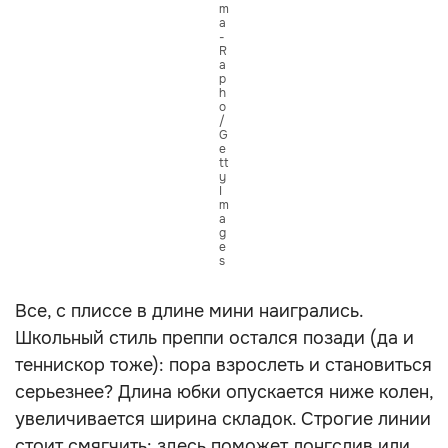
m
a
-
R
a
p
h
o
/
G
e
tt
y
I
m
a
g
e
s
Все, с плиссе в длине мини наигрались.
Школьный стиль преппи остался позади (да и
теннискор тоже): пора взрослеть и становиться
серьезнее? Длина юбки опускается ниже колен,
увеличивается ширина складок. Строгие линии
стоит смягчить: здесь поможет лонгслив или