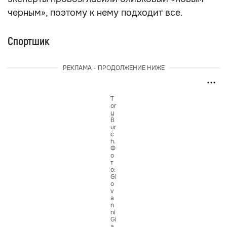
черным», поэтому к нему подходит все.
Спортшик
РЕКЛАМА - ПРОДОЛЖЕНИЕ НИЖЕ
T
or
y
B
ur
c
h.
Ф
о
т
о:
Gi
o
v
a
n
ni
Gi
a