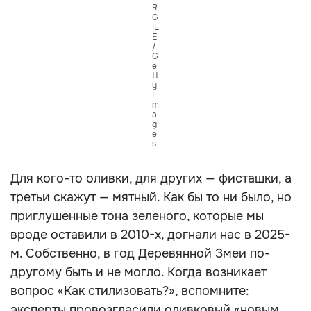
R
G
IL
E
/
G
e
tt
y
I
m
a
g
e
s
Для кого-то оливки, для других — фисташки, а
третьи скажут — мятный. Как бы то ни было, но
приглушенные тона зеленого, которые мы
вроде оставили в 2010-х, догнали нас в 2025-
м. Собственно, в год Деревянной Змеи по-
другому быть и не могло. Когда возникает
вопрос «Как стилизовать?», вспомните:
эксперты провозгласили оливковый «новым