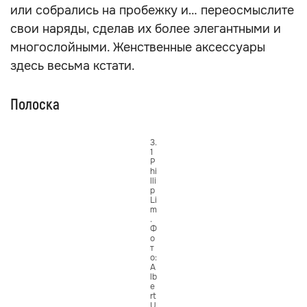
или собрались на пробежку и… переосмыслите
свои наряды, сделав их более элегантными и
многослойными. Женственные аксессуары
здесь весьма кстати.
Полоска
3.
1
P
hi
lli
p
Li
m
.
Ф
о
т
о:
A
lb
e
rt
U