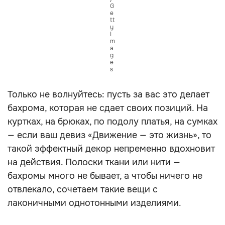
G
e
tt
y
I
m
a
g
e
s
Только не волнуйтесь: пусть за вас это делает
бахрома, которая не сдает своих позиций. На
куртках, на брюках, по подолу платья, на сумках
— если ваш девиз «Движение — это жизнь», то
такой эффектный декор непременно вдохновит
на действия. Полоски ткани или нити —
бахромы много не бывает, а чтобы ничего не
отвлекало, сочетаем такие вещи с
лаконичными однотонными изделиями.