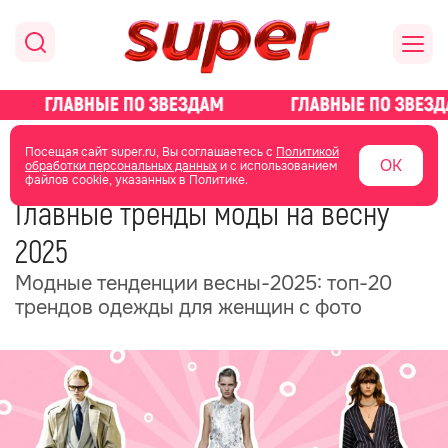
главная
стиль жизни
мода
Посещая сайт super.ru, Вы соглашаетесь с
Политикой
ОК
обработки персональных данных
и с использованием
файлов cookie, указанных в Политике.
27 февраля 2025
13:18
Главные тренды моды на весну
2025
Модные тенденции весны-2025: топ-20
трендов одежды для женщин с фото