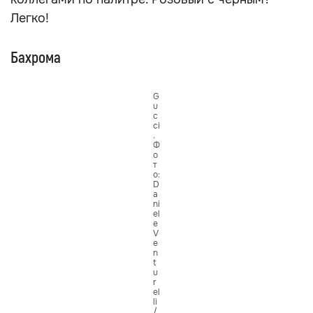
Легко!
Бахрома
G
u
c
ci
.
Ф
о
т
о:
D
a
ni
el
e
V
e
n
t
u
r
el
li
/