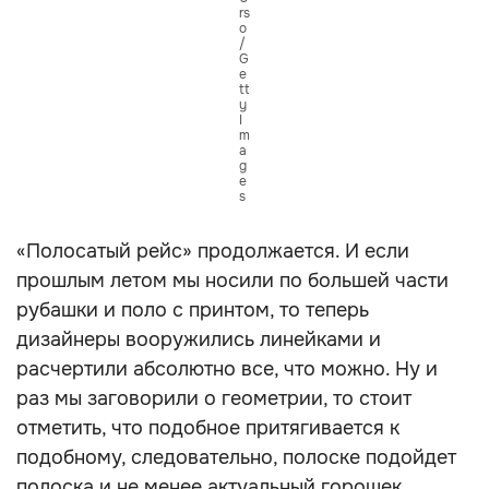
rs
o
/
G
e
tt
y
I
m
a
g
e
s
«Полосатый рейс» продолжается. И если
прошлым летом мы носили по большей части
рубашки и поло с принтом, то теперь
дизайнеры вооружились линейками и
расчертили абсолютно все, что можно. Ну и
раз мы заговорили о геометрии, то стоит
отметить, что подобное притягивается к
подобному, следовательно, полоске подойдет
полоска и не менее актуальный горошек.