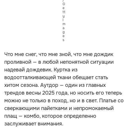
/
G
e
tt
y
I
m
a
g
e
s
Что мне снег, что мне зной, что мне дождик
проливной — в любой непонятной ситуации
надевай дождевик. Куртка из
водоотталкивающей ткани обещает стать
хитом сезона. Аутдор — один из главных
трендов весны 2025 года, но носить его теперь
можно не только в поход, но и в свет. Платье со
сверкающими пайетками и непромокаемый
плащ — комбо, которое определенно
заслуживает внимания.