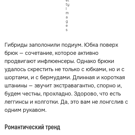
et
ty
I
m
a
g
e
s
Гибриды заполонили подиум. Юбка поверх
брюк — сочетание, которое активно
продвигают инфлюенсеры. Однако брюки
удалось скрестить не только с юбками, но и с
шортами, и с бермудами. Длинная и короткая
штанины — звучит экстравагантно, спорно и,
будем честны, прохладно. Здорово, что есть
леггинсы и колготки. Да, это вам не лонгслив с
одним рукавом.
Романтический тренд