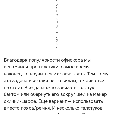
r
bi
s
/
G
e
tt
y
I
m
a
g
e
s
Благодаря популярности офискора мы
вспомнили про галстуки: самое время
наконец-то научиться их завязывать. Тем, кому
эта задача все-таки не по силам, отчаиваться
не стоит. Всегда можно завязать галстук
бантом или обернуть его вокруг шеи на манер
скинни-шарфа. Еще вариант — использовать
вместо пояса/ремня. И несколько галстуков