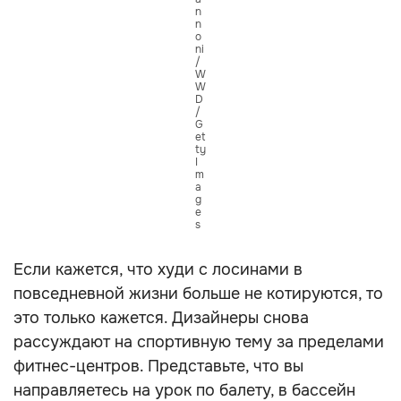
n
n
o
ni
/
W
W
D
/
G
et
ty
I
m
a
g
e
s
Если кажется, что худи с лосинами в
повседневной жизни больше не котируются, то
это только кажется. Дизайнеры снова
рассуждают на спортивную тему за пределами
фитнес-центров. Представьте, что вы
направляетесь на урок по балету, в бассейн