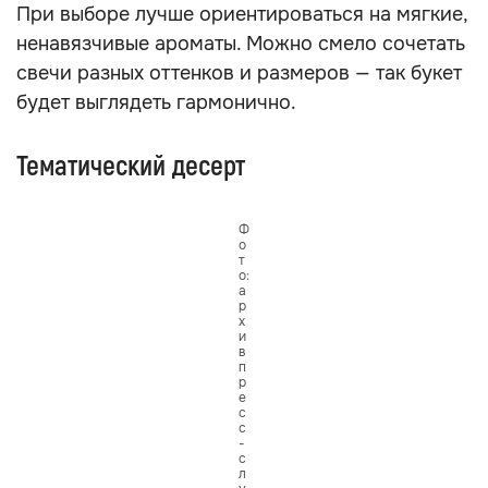
При выборе лучше ориентироваться на мягкие,
ненавязчивые ароматы. Можно смело сочетать
свечи разных оттенков и размеров — так букет
будет выглядеть гармонично.
Тематический десерт
Ф
о
т
о:
а
р
х
и
в
п
р
е
с
с
-
с
л