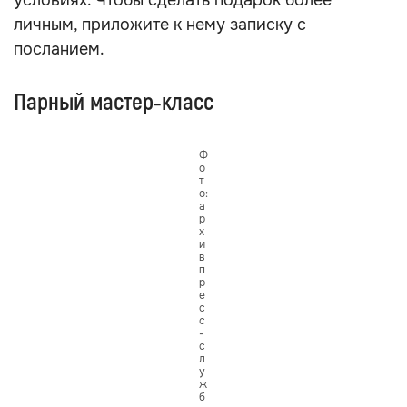
условиях. Чтобы сделать подарок более
личным, приложите к нему записку с
посланием.
Парный мастер‑класс
Ф
о
т
о:
а
р
х
и
в
п
р
е
с
с
-
с
л
у
ж
б