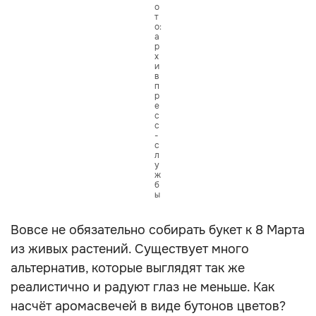
о
т
о:
а
р
х
и
в
п
р
е
с
с
-
с
л
у
ж
б
ы
Вовсе не обязательно собирать букет к 8 Марта
из живых растений. Существует много
альтернатив, которые выглядят так же
реалистично и радуют глаз не меньше. Как
насчёт аромасвечей в виде бутонов цветов?