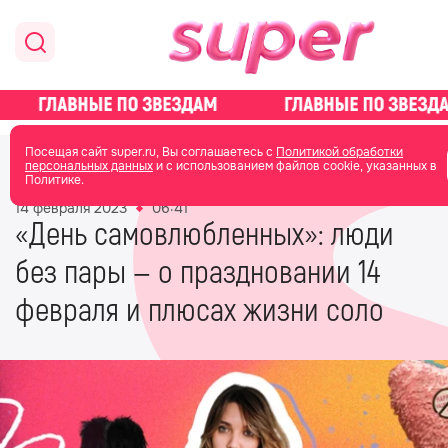
главная
общество
Посещая сайт super.ru, Вы соглашаетесь с
Политикой обработки
персональных данных
и с использованием файлов cookie, указанных в
Политике.
14 февраля 2023
06:41
«День самовлюбленных»: люди
без пары — о праздновании 14
февраля и плюсах жизни соло