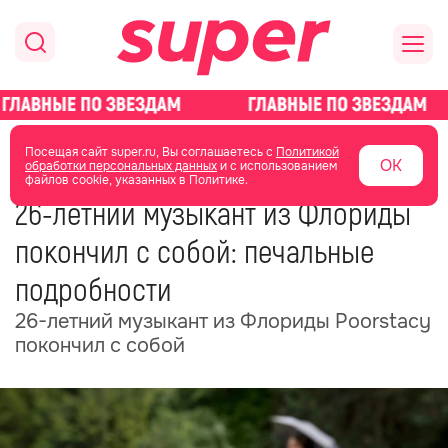
главная
общество
Посещая сайт super.ru, Вы соглашаетесь с
Политикой
ОК
обработки персональных данных
и с использованием
файлов cookie, указанных в Политике.
02 декабря 2025
12:14
26-летний музыкант из Флориды
покончил с собой: печальные
подробности
26-летний музыкант из Флориды Poorstacy
покончил с собой