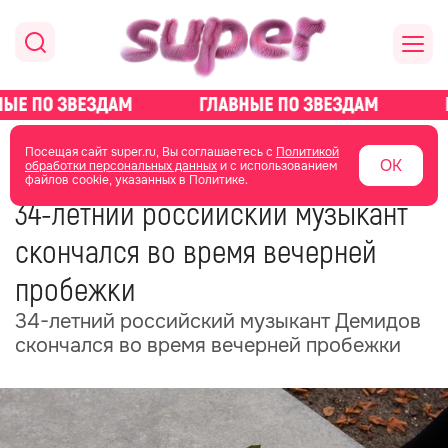
главная
общество
Посещая сайт super.ru, Вы соглашаетесь с
Политикой
ОК
обработки персональных данных
и с использованием
файлов cookie, указанных в Политике.
20 июня 2025
05:44
34-летний российский музыкант
скончался во время вечерней
пробежки
34-летний российский музыкант Демидов
скончался во время вечерней пробежки