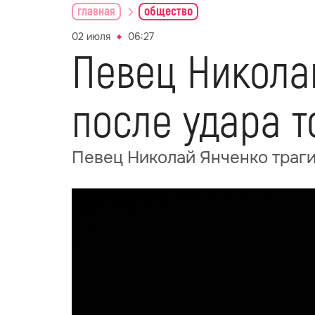
главная
общество
02 июля
06:27
Певец Никола
после удара т
Певец Николай Янченко траги