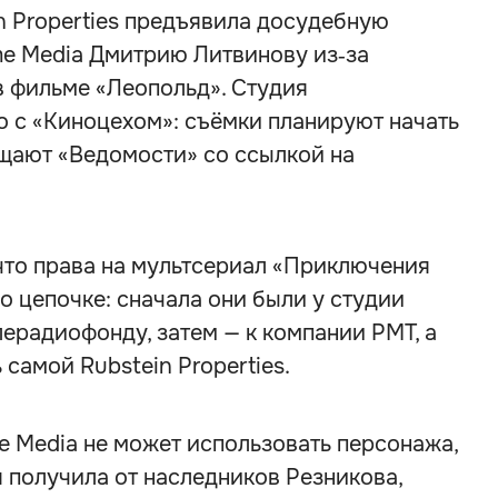
n Properties предъявила досудебную
e Media Дмитрию Литвинову из‑за
в фильме «Леопольд». Студия
о с «Киноцехом»: съёмки планируют начать
бщают «Ведомости» со ссылкой на
 что права на мультсериал «Приключения
о цепочке: сначала они были у студии
лерадиофонду, затем — к компании РМТ, а
 самой Rubstein Properties.
e Media не может использовать персонажа,
я получила от наследников Резникова,