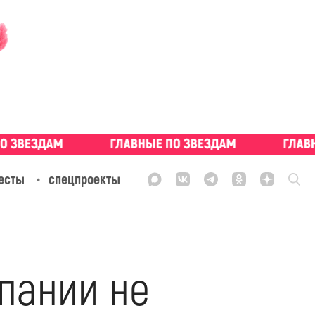
есты
спецпроекты
пании не