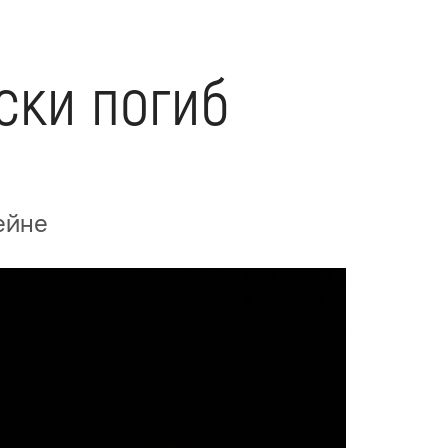
ски погиб
ейне