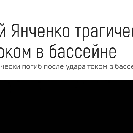
й Янченко трагиче
оком в бассейне
чески погиб после удара током в басс