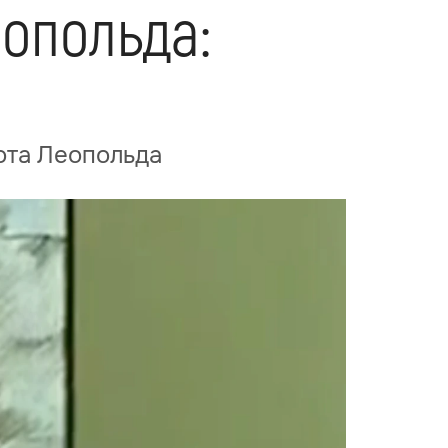
еопольда:
ота Леопольда