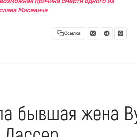
 возможная причина смерти одного из
слава Мисевича
Ссылка
рла бывшая жена В
а Лассер