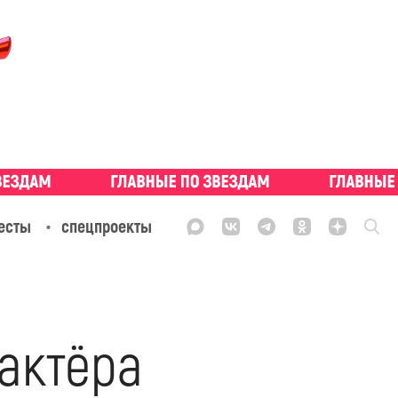
есты
спецпроекты
 актёра