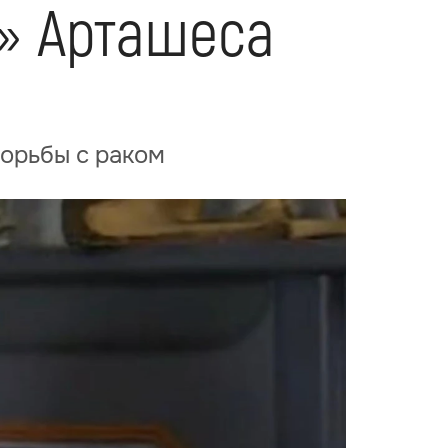
г» Арташеса
борьбы с раком