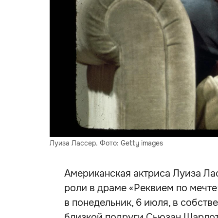
Луиза Лассер. Фото: Getty images
Американская актриса Луиза Лас
роли в драме «Реквием по мечте»
в понедельник, 6 июля, в собст
близкой подруги Сьюзан Шарлотт