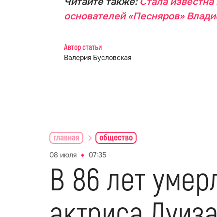
Читайте также:
Стала известна
основателей «Песняров» Влади
Автор статьи
Валерия Бусловская
главная
общество
08 июля
07:35
В 86 лет уме
актриса Луиз