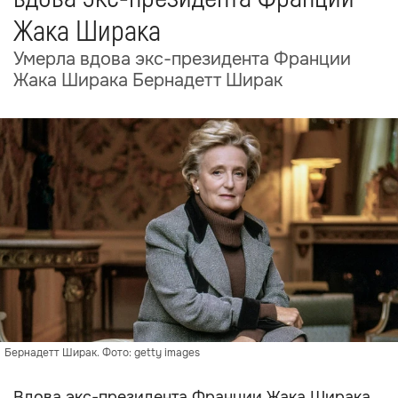
Жака Ширака
Умерла вдова экс-президента Франции
Жака Ширака Бернадетт Ширак
Бернадетт Ширак. Фото: getty images
Вдова экс-президента Франции Жака Ширака