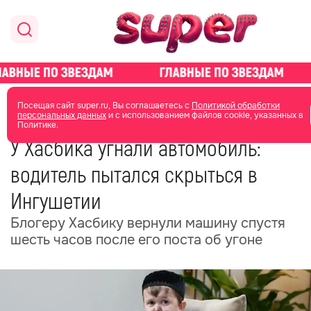
главная
общество
Посещая сайт super.ru, Вы соглашаетесь с
Политикой обработки
персональных данных
и с использованием файлов cookie, указанных в
Политике.
06 июня
16:18
У Хасбика угнали автомобиль:
водитель пытался скрыться в
Ингушетии
Блогеру Хасбику вернули машину спустя
шесть часов после его поста об угоне