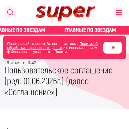
главная
общество
Посещая сайт super.ru, Вы соглашаетесь с
Политикой
ОК
обработки персональных данных
и с использованием
файлов cookie, указанных в Политике.
26 июня
11:42
Пользовательское соглашение
(ред. 01.06.2026г.) (далее –
«Соглашение»)