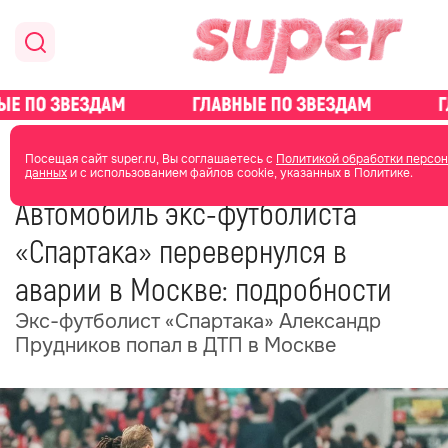
главная
общество
Посещая сайт super.ru, Вы соглашаетесь с
Политикой обработки персо
данных
и с использованием файлов cookie, указанных в Политике.
24 мая
13:59
Автомобиль экс-футболиста
«Спартака» перевернулся в
аварии в Москве: подробности
Экс-футболист «Спартака» Александр
Прудников попал в ДТП в Москве