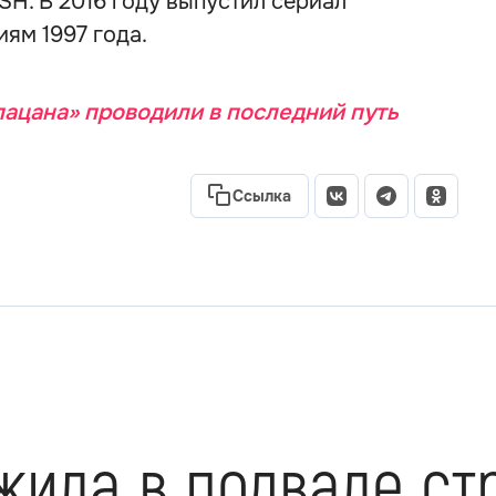
H. В 2016 году выпустил сериал
иям 1997 года.
пацана» проводили в последний путь
Ссылка
жила в подвале ст