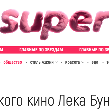
общество
стиль жизни
красота
еда
т
ого кино Лека Бун