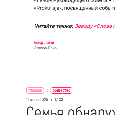
членом Руководящего совета RTS
«Rrokulisja», посвященный событ
Читайте также:
Звезду «Слова 
Автор статьи
Орлова Лена
главная
общество
11 июня 2025
17:03
Семья обнару