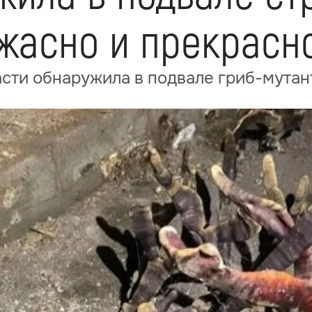
ужасно и прекрасн
сти обнаружила в подвале гриб-мутан