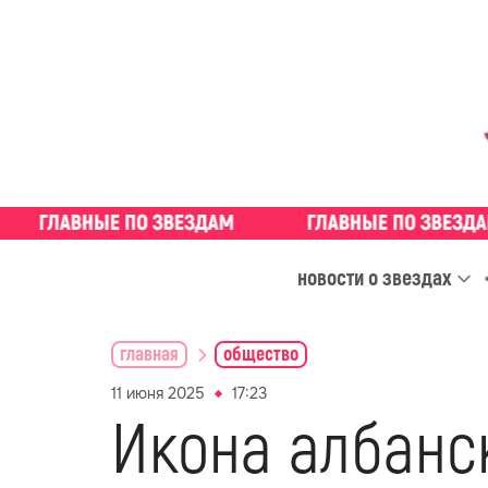
новости о звездах
главная
общество
11 июня 2025
17:23
Икона албанск