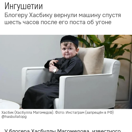
Ингушетии
Блогеру Хасбику вернули машину спустя
шесть часов после его поста об угоне
Хасбик (Хасбулла Магомедов). Фото: Инстаграм (запрещён в РФ)
@hasbullatopg
У блогера Хасбуллы Магомедова, известного