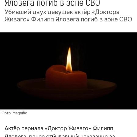
Яловега погиб в зоне СВО
Убивший двух девушек актёр «Доктора
Живаго» Филипп Яловега погиб в зоне СВО
Фото: Magnific
Актёр сериала «Доктор Живаго» Филипп
Яловега, ранее отбывавший наказание за