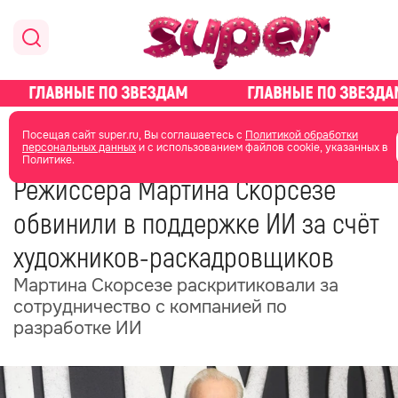
главная
общество
Посещая сайт super.ru, Вы соглашаетесь с
Политикой обработки
персональных данных
и с использованием файлов cookie, указанных в
Политике.
04 июня
08:52
Режиссёра Мартина Скорсезе
обвинили в поддержке ИИ за счёт
художников-раскадровщиков
Мартина Скорсезе раскритиковали за
сотрудничество с компанией по
разработке ИИ