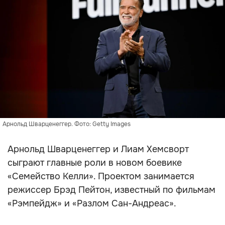
Арнольд Шварценеггер. Фото: Getty Images
Арнольд Шварценеггер и Лиам Хемсворт
сыграют главные роли в новом боевике
«Семейство Келли». Проектом занимается
режиссер Брэд Пейтон, известный по фильмам
«Рэмпейдж» и «Разлом Сан-Андреас».