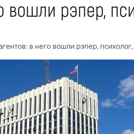
го вошли рэпер, пс
гентов: в него вошли рэпер, психолог,