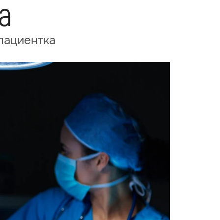
а
 пациентка