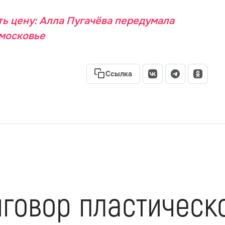
ь цену: Алла Пугачёва передумала
дмосковье
Ссылка
говор пластическо