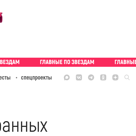
есты
спецпроекты
ранных