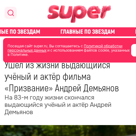
главная
общество
Посещая сайт super.ru, Вы соглашаетесь с
Политикой обработки
персональных данных
и с использованием файлов cookie, указанных
в Политике.
31 октября 2025
08:37
Ушёл из жизни выдающийся
учёный и актёр фильма
«Призвание» Андрей Демьянов
На 83-м году жизни скончался
выдающийся учёный и актёр Андрей
Демьянов