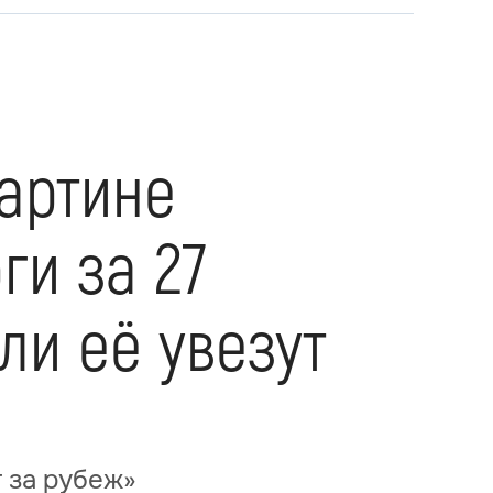
артине
ги за 27
ли её увезут
 за рубеж»