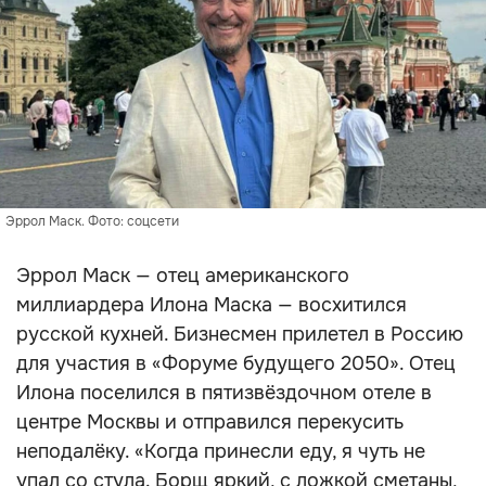
Эррол Маск. Фото: соцсети
Эррол Маск — отец американского
миллиардера Илона Маска — восхитился
русской кухней. Бизнесмен прилетел в Россию
для участия в «Форуме будущего 2050». Отец
Илона поселился в пятизвёздочном отеле в
центре Москвы и отправился перекусить
неподалёку. «Когда принесли еду, я чуть не
упал со стула. Борщ яркий, с ложкой сметаны,