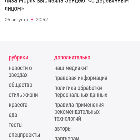
Лиза Моряк высмеяла Зендею: «С деревянным
лицом»
05 августа
20:52
рубрики
дополнительно
новости о
наш медиакит
звездах
правовая информация
общество
политика обработки
стиль жизни
персональных данных
красота
правила применения
рекомендательных
еда
технологий
тесты
авторы
спецпроекты
партнерам