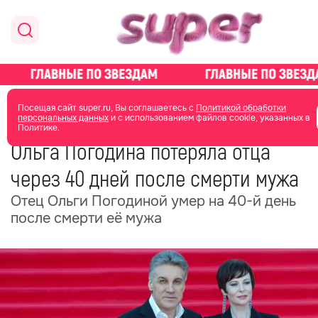
главная
общество
Посещая сайт super.ru, Вы соглашаетесь с
Политикой обработки
персональных данных
и с использованием файлов cookie, указанных в
Политике.
03 июня
11:51
Ольга Погодина потеряла отца
через 40 дней после смерти мужа
Отец Ольги Погодиной умер на 40-й день
после смерти её мужа