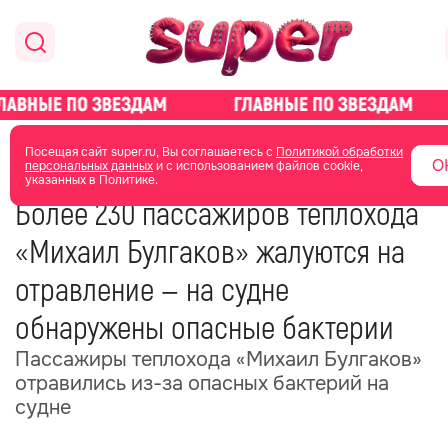
главная
общество
Посещая сайт super.ru, Вы соглашаетесь с
Политикой обработки
О
персональных данных
и с использованием файлов cookie,
указанных в Политике.
06 июня 2025
07:43
Более 230 пассажиров теплохода
«Михаил Булгаков» жалуются на
отравление — на судне
обнаружены опасные бактерии
Пассажиры теплохода «Михаил Булгаков»
отравились из-за опасных бактерий на
судне