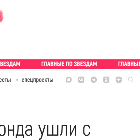
есты
спецпроекты
онда ушли с