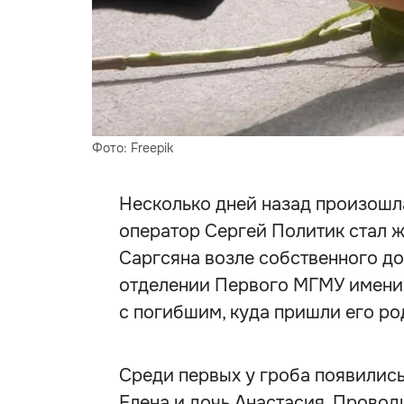
Фото: Freepik
Несколько дней назад произошл
оператор Сергей Политик стал 
Саргсяна возле собственного д
отделении Первого МГМУ имени
с погибшим, куда пришли его род
Среди первых у гроба появилис
Елена и дочь Анастасия. Провод