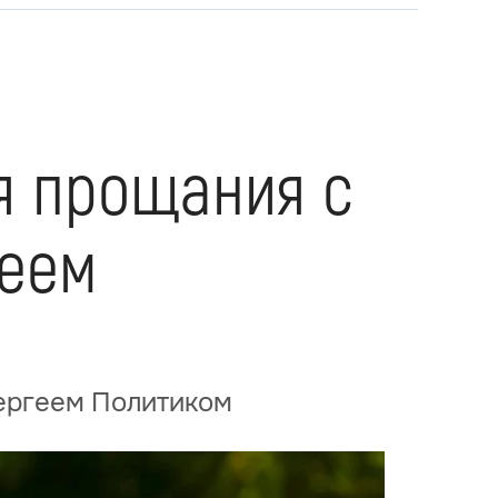
я прощания с
геем
Сергеем Политиком