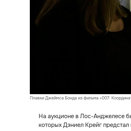
Плавки Джеймса Бонда из фильма «007: Координат
На аукционе в Лос-Анджелесе бы
которых Дэниел Крейг предстал 