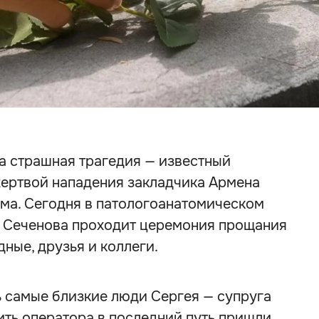
а страшная трагедия — известный
жертвой нападения закладчика Армена
ома. Сегодня в патологоанатомическом
 Сеченова проходит церемония прощания
ные, друзья и коллеги.
ь самые близкие люди Сергея — супруга
ить оператора в последний путь пришли